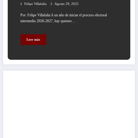
SAQUEADO IMPUNEMENTE LAS
Felipe Villafaña
Agosto 29, 2025
ARCAS DE OTROS MUNICIPIOS….
Por: Felipe Villafaña A un año de iniciar el proceso electoral
intermedio 2026-2027, hay quienes…
Leer más