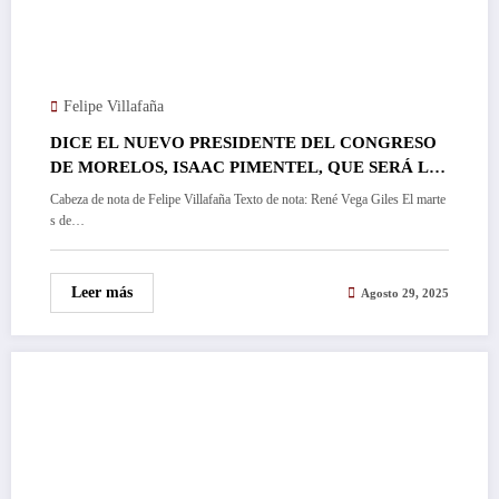
Felipe Villafaña
DICE EL NUEVO PRESIDENTE DEL CONGRESO
DE MORELOS, ISAAC PIMENTEL, QUE SERÁ LA
JUNTA POLÍTICA, LA QUE DETERMINE FECHA
Cabeza de nota de Felipe Villafaña Texto de nota: René Vega Giles El marte
DE COMPARECENCIA DEL FISCAL EDGAR
s de…
MALDONADO…
Leer más
Agosto 29, 2025