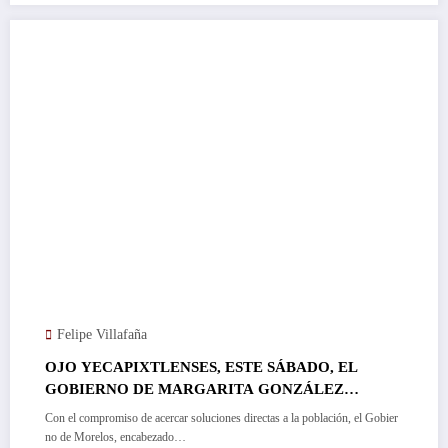
Felipe Villafaña
OJO YECAPIXTLENSES, ESTE SÁBADO, EL
GOBIERNO DE MARGARITA GONZÁLEZ
SARAVIA, LLEVARÁ APOYOS Y SERVICIOS
Con el compromiso de acercar soluciones directas a la población, el Gobier
GRATUITOS A YECAPIXTLA…
no de Morelos, encabezado…