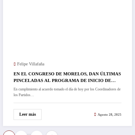
Felipe Villafaña
EN EL CONGRESO DE MORELOS, DAN ÚLTIMAS
PINCELADAS AL PROGRAMA DE INICIO DE
SEGUNDO PERIODO LEGISLATIVO; ISAAC
En cumplimiento al acuerdo tomado el día de hoy por los Coordinadores de
PIMENTEL SE ESTRENARÁ COMO PRESIDENTE
los Partidos…
DE ESTA INSTITUCIÓN…
Leer más
Agosto 28, 2025
…