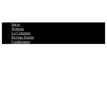
Asesor Jurídico:
Lic. Gabriel Flores Navarrete
Cédula Profesional:
2006302
Inicio
Noticias
La Columna
Revista Digital
Contáctanos