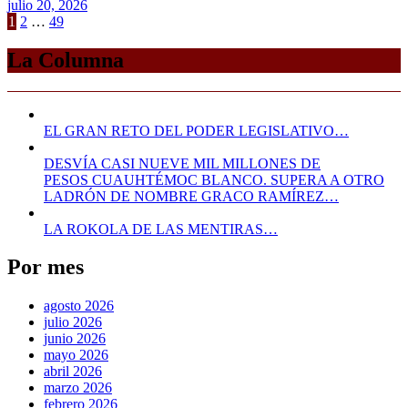
julio 20, 2026
Paginación
1
2
…
49
de
La Columna
entradas
EL GRAN RETO DEL PODER LEGISLATIVO…
DESVÍA CASI NUEVE MIL MILLONES DE
PESOS CUAUHTÉMOC BLANCO. SUPERA A OTRO
LADRÓN DE NOMBRE GRACO RAMÍREZ…
LA ROKOLA DE LAS MENTIRAS…
Por mes
agosto 2026
julio 2026
junio 2026
mayo 2026
abril 2026
marzo 2026
febrero 2026