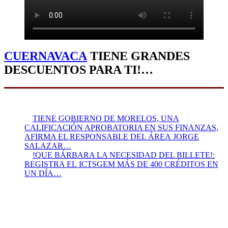
CUERNAVACA
TIENE GRANDES
DESCUENTOS PARA TI!…
TIENE GOBIERNO DE MORELOS, UNA
CALIFICACIÓN APROBATORIA EN SUS FINANZAS,
AFIRMA EL RESPONSABLE DEL ÁREA JORGE
SALAZAR…
!QUE BÁRBARA LA NECESIDAD DEL BILLETE!:
REGISTRA EL ICTSGEM MÁS DE 400 CRÉDITOS EN
UN DÍA…
Presidente:
Felipe Villafaña Gómez
René Vega Giles:
Director
Página Web:
Julio García Vera
Colaboradores:
Immer Sergio Jiménez Alfonso, +Carlos
Félix, Javier Pineda Castillo