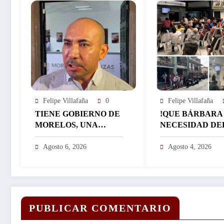
Felipe Villafaña
0
Felipe Villafaña
TIENE GOBIERNO DE
!QUE BÁRBARA
MORELOS, UNA
NECESIDAD DE
CALIFICACIÓN
BILLETE!: REG
APROBATORIA EN
EL ICTSGEM M
Agosto 6, 2026
Agosto 4, 2026
SUS FINANZAS,
400 CRÉDITOS 
AFIRMA EL
DÍA…
RESPONSABLE DEL
ÁREA JORGE
SALAZAR…
PUBLICAR COMENTARIO