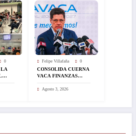
0
Felipe Villafaña
0
 LA
CONSOLIDA CUERNA
L
VACA FINANZAS
ISTRA
SANAS QUE
ÁS DE
IMPULSAN MÁS
Agosto 3, 2026
EN UN
INVERSIÓN Y
FORTALECEN EL
DESARROLLO DE LA
CIUDAD…