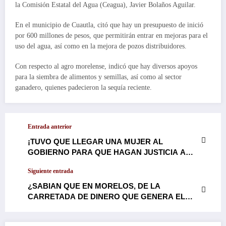
la Comisión Estatal del Agua (Ceagua), Javier Bolaños Aguilar.
En el municipio de Cuautla, citó que hay un presupuesto de inició
por 600 millones de pesos, que permitirán entrar en mejoras para el
uso del agua, así como en la mejora de pozos distribuidores.
Con respecto al agro morelense, indicó que hay diversos apoyos
para la siembra de alimentos y semillas, así como al sector
ganadero, quienes padecieron la sequía reciente.
Entrada anterior
¡TUVO QUE LLEGAR UNA MUJER AL
GOBIERNO PARA QUE HAGAN JUSTICIA A
NUESTROS CAMPESINOS!: ASUME
Siguiente entrada
MARGARITA GONZÁLEZ SARAVIA,
COMPROMISO DE REIVINDICAR EL CAMPO
¿SABIAN QUE EN MORELOS, DE LA
MORELENSE…
CARRETADA DE DINERO QUE GENERA EL
PROGRAMA DE VERIFICACIÓN VEHICULAR,
A LAS ARCAS DEL ESTADO NO ENTRA UN