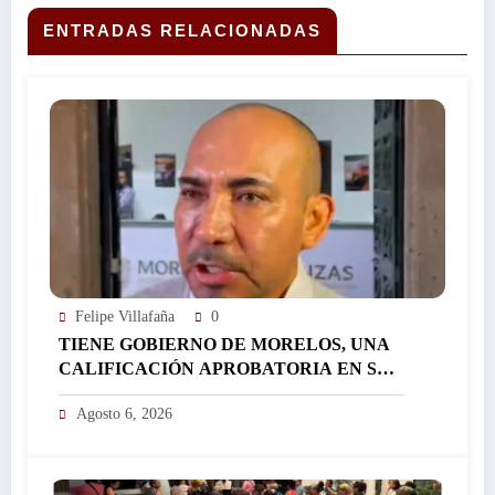
SOLO PESO, PUES EL 100% DE LO QUE SE
COBRA SE LO LLEVAN LOS PROPIETARIOS
ENTRADAS RELACIONADAS
DE LOS CENTROS?; LUEGO ENTONCES,
¿POR QUÉ NO SE RETIRAN LAS
CONCESIONES Y QUE SEA EL GOBIERNO
QUIEN ADMINISTRE EL PROGRAMA?. SEGÚN
LA ORGANIZACIÓN MORELOS RINDE
CUENTAS, ESTO GENERARÍA ENTRE 200 A
400 MDP QUE BIEN PUEDEN SER INVERTIDOS
EN OBRA PÚBLICA O PROGRAMAS DE
BENEFICIO PARA TODOS LOS
MORELENSES…
Felipe Villafaña
0
TIENE GOBIERNO DE MORELOS, UNA
CALIFICACIÓN APROBATORIA EN SUS
FINANZAS, AFIRMA EL RESPONSABLE
Agosto 6, 2026
DEL ÁREA JORGE SALAZAR…