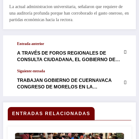
La actual administracion universitaria, señalaron que requiere de
una auditoría profunda porque han corroborado el gasto oneroso, en
partidas económicas hacia la rectora.
Entrada anterior
A TRAVÉS DE FOROS REGIONALES DE
CONSULTA CIUDADANA, EL GOBIERNO DE
MARGARITA GONZÁLEZ SARAVIA,
Siguiente entrada
ESCUCHARÁ A TODOS LOS MORELENSES,
PARA CONSTRUIR JUNTOS, UN FUTURO
TRABAJAN GOBIERNO DE CUERNAVACA
JUSTO Y EQUITATIVO EN LA TIERRA DE
CONGRESO DE MORELOS EN LA
ZAPATA…
INTEGRACIÓN DE UNA AGENDA
LEGISLATIVA CONJUNTA: AL RESPALDAR LA
PROPUESTA, EL ALCALDE JOSÉ LUIS
URIÓSTEGUI, DESTACÓ COMO UN PUNTO
ENTRADAS RELACIONADAS
RELEVANTE A CONSIDERAR LA CREACIÓN
DEL FONDODEPENSIONES QUE
AMORTIGUARÁ LA CARGA ECONÓMICA QUE
SE PADECE…