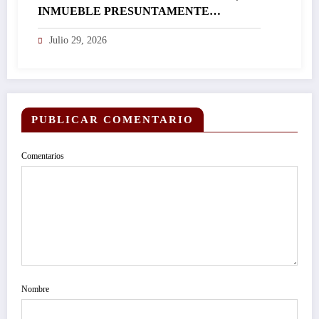
INMUEBLE PRESUNTAMENTE
UTILIZADO PARA ACTIVIDADES DE
Julio 29, 2026
NARCOMENUDEO EN EL INSEGURO,
VIOLENTO Y SANGRIENTO MUNICIPIO
DE TEMIXCO…
PUBLICAR COMENTARIO
Comentarios
Nombre