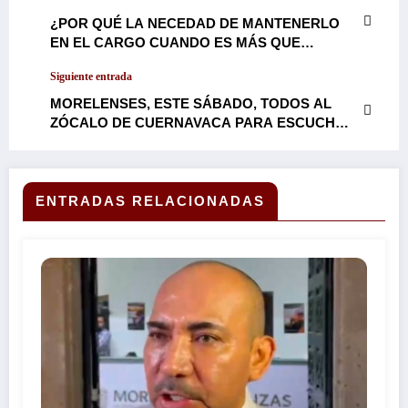
¿POR QUÉ LA NECEDAD DE MANTENERLO
EN EL CARGO CUANDO ES MÁS QUE
EVIDENTE QUE NO DA RESULTADOS A LOS
Siguiente entrada
MORELENSES?: LAMENTA LA
GOBERNADORA MARGARITA GONZÁLEZ
MORELENSES, ESTE SÁBADO, TODOS AL
SARAVIA OMISIONES DEL CONGRESO DEL
ZÓCALO DE CUERNAVACA PARA ESCUCHAR
ESTADO EN LA NECESARIA Y URGENTE
EL MENSAJE QUE LA GOBERNADORA
RENUNCIA DEL CONFLICTIVO FISCAL URIEL
MARGARITA GONZÁLEZ SARAVIA, TIENE
CARMONA…
PARA SU PUEBLO, EN OCASIÓN A LOS
PRIMEROS 100 DÍAS DE SU GOBIERNO…
ENTRADAS RELACIONADAS