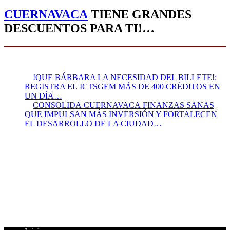
CUERNAVACA
TIENE GRANDES
DESCUENTOS PARA TI!…
!QUE BÁRBARA LA NECESIDAD DEL BILLETE!:
REGISTRA EL ICTSGEM MÁS DE 400 CRÉDITOS EN
UN DÍA…
CONSOLIDA CUERNAVACA FINANZAS SANAS
QUE IMPULSAN MÁS INVERSIÓN Y FORTALECEN
EL DESARROLLO DE LA CIUDAD…
Presidente:
Felipe Villafaña Gómez
René Vega Giles:
Director
Página Web:
Julio García Vera
Colaboradores:
Immer Sergio Jiménez Alfonso, +Carlos
Félix, Javier Pineda Castillo
Asesor Jurídico:
Lic. Gabriel Flores Navarrete
Cédula Profesional:
2006302