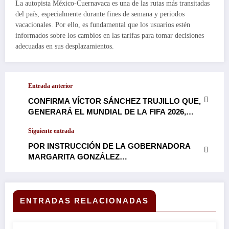
La autopista México-Cuernavaca es una de las rutas más transitadas
del país, especialmente durante fines de semana y periodos
vacacionales. Por ello, es fundamental que los usuarios estén
informados sobre los cambios en las tarifas para tomar decisiones
adecuadas en sus desplazamientos.
Entrada anterior
CONFIRMA VÍCTOR SÁNCHEZ TRUJILLO QUE,
GENERARÁ EL MUNDIAL DE LA FIFA 2026,
IMPORTANTE DERRAMA ECONÓMICA A
Siguiente entrada
MORELOS…
POR INSTRUCCIÓN DE LA GOBERNADORA
MARGARITA GONZÁLEZ
SARAVIA, RATIFICAN CONSEJEROS DEL
INSTITUTO DE CRÉDITO A ENRIQUE
IRAGORRI DURÁN COMO TITULAR DE TAN
NOBLE ORGANISMO…
ENTRADAS RELACIONADAS