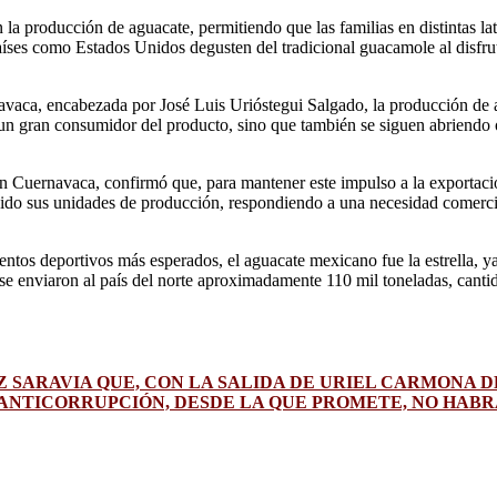
 producción de aguacate, permitiendo que las familias en distintas lati
aíses como Estados Unidos degusten del tradicional guacamole al disfru
avaca, encabezada por José Luis Urióstegui Salgado, la producción de a
s un gran consumidor del producto, sino que también se siguen abriendo
n Cuernavaca, confirmó que, para mantener este impulso a la exportac
cido sus unidades de producción, respondiendo a una necesidad comercia
entos deportivos más esperados, el aguacate mexicano fue la estrella, y
viaron al país del norte aproximadamente 110 mil toneladas, cantidad
ARAVIA QUE, CON LA SALIDA DE URIEL CARMONA DE
 ANTICORRUPCIÓN, DESDE LA QUE PROMETE, NO HAB