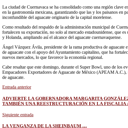
La ciudad de Cuernavaca se ha consolidado como una región clave en la
en la gastronomía mexicana, garantizando que las y los paisanos en p
inconfundible del aguacate originario de la capital morelense.
Como resultado del respaldo de la administración municipal de Cuern
fortalecen su exportación, no solo al mercado estadounidense, que e
y Holanda, ampliando así el alcance del aguacate cuernavaquense.
Ángel Vázquez Ávila, presidente de la rama productiva de aguacate e
de aguacate con el apoyo del Ayuntamiento capitalino, que ha fortale
nuevos mercados, lo que favorece la economía regional.
Cabe resaltar que este domingo, durante el Super Bowl, uno de los ev
Empacadores Exportadores de Aguacate de México (APEAM A.C.), se en
de aguacate.
Entrada anterior
ADVIERTE LA GOBERNADORA MARGARITA GONZÁLEZ S
TAMBIÉN UNA REESTRUCTURACIÓN EN LA FISCALIA
Siguiente entrada
LA VENGANZA DE LA SHEINBAUM …