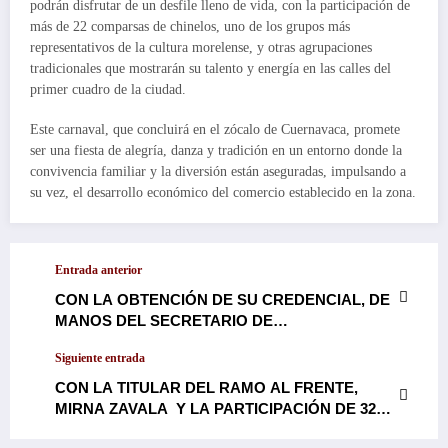
podrán disfrutar de un desfile lleno de vida, con la participación de
más de 22 comparsas de chinelos, uno de los grupos más
representativos de la cultura morelense, y otras agrupaciones
tradicionales que mostrarán su talento y energía en las calles del
primer cuadro de la ciudad.
Este carnaval, que concluirá en el zócalo de Cuernavaca, promete
ser una fiesta de alegría, danza y tradición en un entorno donde la
convivencia familiar y la diversión están aseguradas, impulsando a
su vez, el desarrollo económico del comercio establecido en la zona.
Entrada anterior
CON LA OBTENCIÓN DE SU CREDENCIAL, DE
MANOS DEL SECRETARIO DE
ORGANIZACIÓN DEL PARTIDO, ANDRÉS
Siguiente entrada
MANUEL LÓPEZ BELTRÁN, LA
GOBERNADORA DE MORELOS, MARGARITA
CON LA TITULAR DEL RAMO AL FRENTE,
GONZÁLEZ SARAVIA, CONFIRMA Y
MIRNA ZAVALA Y LA PARTICIPACIÓN DE 32
REAFIRMA SU MILITANCIA EN MORENA…
MUNICIPIOS, INSTALA MORELOS SISTEMA