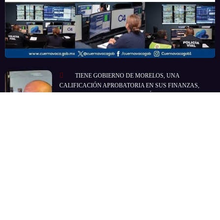
TIENE GOBIERNO DE MORELOS, UNA
CALIFICACIÓN APROBATORIA EN SUS FINANZAS,
AFIRMA EL RESPONSABLE DEL ÁREA JORGE
SALAZAR…
!QUE BÁRBARA LA NECESIDAD DEL BILLETE!:
REGISTRA EL ICTSGEM MÁS DE 400 CRÉDITOS EN UN
DÍA…
Presidente:
Felipe Villafaña Gómez
René Vega Giles:
Director
Página Web:
Julio García Vera
Colaboradores:
Immer Sergio Jiménez Alfonso, +Carlos Félix, Javier Pineda Castillo
Asesor Jurídico:
Lic. Gabriel Flores Navarrete
Cédula Profesional:
2006302