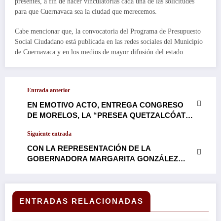
presentes, a fin de hacer vinculatorias cada una de las solicitudes
para que Cuernavaca sea la ciudad que merecemos.
Cabe mencionar que, la convocatoria del Programa de Presupuesto
Social Ciudadano está publicada en las redes sociales del Municipio
de Cuernavaca y en los medios de mayor difusión del estado.
Entrada anterior
EN EMOTIVO ACTO, ENTREGA CONGRESO
DE MORELOS, LA “PRESEA QUETZALCÓATL
2025” AL DOCTOR ANTONIO SORELA
Siguiente entrada
CASTILLO POR SU LABOR EN PRO DE LOS
PUEBLOS INDÍGENAS…
CON LA REPRESENTACIÓN DE LA
GOBERNADORA MARGARITA GONZÁLEZ
SARAVIA, EL TITULAR DE LA CEAGUA,
JAVIER BOLAÑOS AGUILAR, INAUGURA LA
REHABILITACIÓN DEL POZO LAS
MARAVILLAS, EN EL EJIDO DE
ENTRADAS RELACIONADAS
CUAUCHICHINOLA Y EL REVESTIMIENTO DEL
CANAL DEL CENTRO, CAMPO LA VEGA, EN