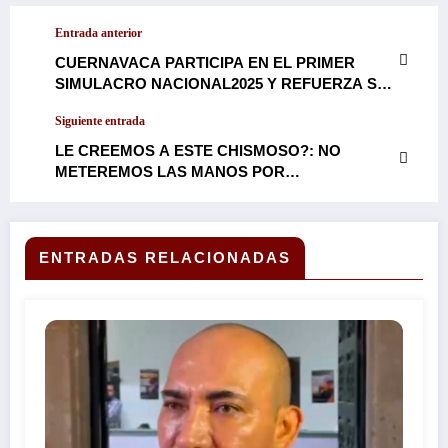
Entrada anterior
CUERNAVACA PARTICIPA EN EL PRIMER
SIMULACRO NACIONAL2025 Y REFUERZA SU
COMPROMISO CON LA CULTURA DE LA
Siguiente entrada
PREVENCIÓN…
LE CREEMOS A ESTE CHISMOSO?: NO
METEREMOS LAS MANOS POR
AUTORIDADES VINCULADAS CON
EL CRIMEN ORGANIZADO, DICE EL
DIPUTADO MORENISTA, SERGIO LIVERA…
ENTRADAS RELACIONADAS