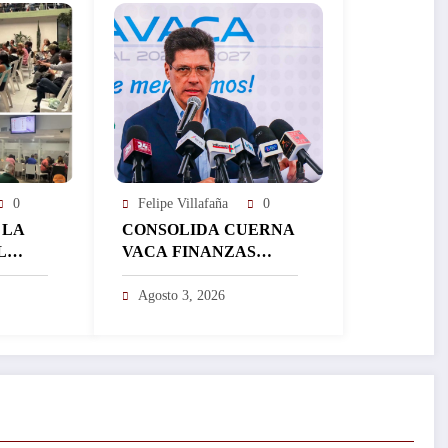
0
Felipe Villafaña
0
 LA
CONSOLIDA CUERNA
L
VACA FINANZAS
ISTRA
SANAS QUE
ÁS DE
IMPULSAN MÁS
Agosto 3, 2026
EN UN
INVERSIÓN Y
FORTALECEN EL
DESARROLLO DE LA
CIUDAD…