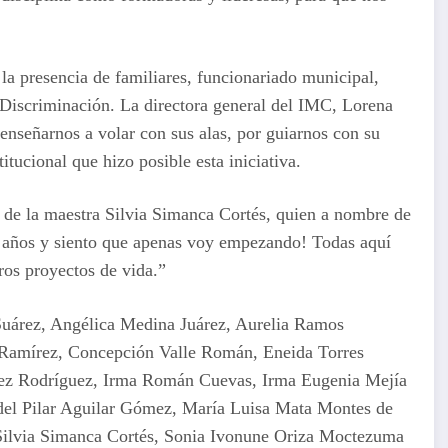
la presencia de familiares, funcionariado municipal,
a Discriminación. La directora general del IMC, Lorena
 enseñarnos a volar con sus alas, por guiarnos con su
itucional que hizo posible esta iniciativa.
 de la maestra Silvia Simanca Cortés, quien a nombre de
8 años y siento que apenas voy empezando! Todas aquí
ros proyectos de vida.”
Suárez, Angélica Medina Juárez, Aurelia Ramos
 Ramírez, Concepción Valle Román, Eneida Torres
uez Rodríguez, Irma Román Cuevas, Irma Eugenia Mejía
 del Pilar Aguilar Gómez, María Luisa Mata Montes de
, Silvia Simanca Cortés, Sonia Ivonune Oriza Moctezuma