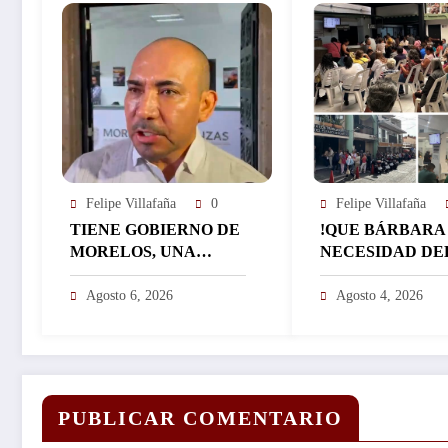
Felipe Villafaña
0
Felipe Villafaña
TIENE GOBIERNO DE
!QUE BÁRBARA
MORELOS, UNA
NECESIDAD DE
CALIFICACIÓN
BILLETE!: REG
APROBATORIA EN
EL ICTSGEM M
Agosto 6, 2026
Agosto 4, 2026
SUS FINANZAS,
400 CRÉDITOS 
AFIRMA EL
DÍA…
RESPONSABLE DEL
ÁREA JORGE
SALAZAR…
PUBLICAR COMENTARIO