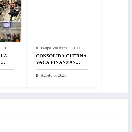
0
Felipe Villafaña
0
 LA
CONSOLIDA CUERNA
L
VACA FINANZAS
ISTRA
SANAS QUE
ÁS DE
IMPULSAN MÁS
Agosto 3, 2026
EN UN
INVERSIÓN Y
FORTALECEN EL
DESARROLLO DE LA
CIUDAD…