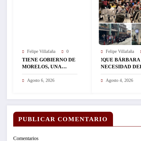
Felipe Villafaña
0
Felipe Villafaña
TIENE GOBIERNO DE
!QUE BÁRBARA
MORELOS, UNA
NECESIDAD DE
CALIFICACIÓN
BILLETE!: REG
APROBATORIA EN
EL ICTSGEM M
Agosto 6, 2026
Agosto 4, 2026
SUS FINANZAS,
400 CRÉDITOS 
AFIRMA EL
DÍA…
RESPONSABLE DEL
ÁREA JORGE
SALAZAR…
PUBLICAR COMENTARIO
Comentarios