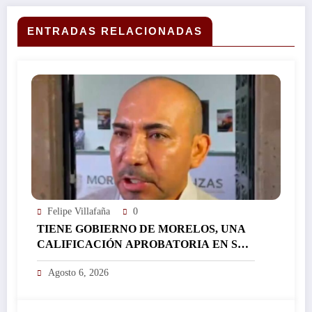
SU NUEVO PASTOR O PASTORA, ADVIERTEN
UNA SEGUNDA TERNA QUE PONGA FIN A
ENFERMIZAS Y CORRUPTAS AMBICIONES DE
ENTRADAS RELACIONADAS
PODER Y DINERO…
Felipe Villafaña
0
TIENE GOBIERNO DE MORELOS, UNA
CALIFICACIÓN APROBATORIA EN SUS
FINANZAS, AFIRMA EL RESPONSABLE
Agosto 6, 2026
DEL ÁREA JORGE SALAZAR…