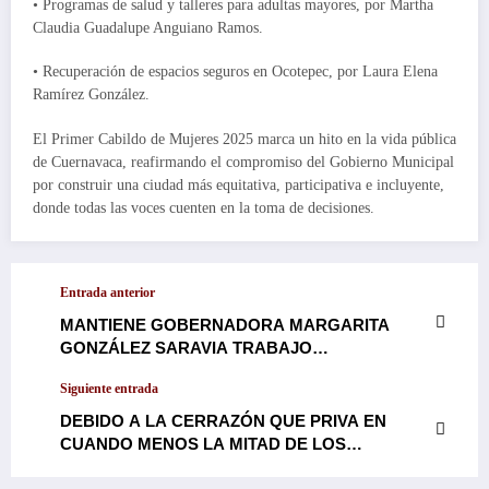
• Programas de salud y talleres para adultas mayores, por Martha
Claudia Guadalupe Anguiano Ramos.
• Recuperación de espacios seguros en Ocotepec, por Laura Elena
Ramírez González.
El Primer Cabildo de Mujeres 2025 marca un hito en la vida pública
de Cuernavaca, reafirmando el compromiso del Gobierno Municipal
por construir una ciudad más equitativa, participativa e incluyente,
donde todas las voces cuenten en la toma de decisiones.
Entrada anterior
MANTIENE GOBERNADORA MARGARITA
GONZÁLEZ SARAVIA TRABAJO
COORDINADO CON LA FEDERACIÓN PARA
Siguiente entrada
IMPLEMENTACIÓN DEL PROGRAMA IMSS-
BIENESTAR…
DEBIDO A LA CERRAZÓN QUE PRIVA EN
CUANDO MENOS LA MITAD DE LOS
MAGISTRADOS DEL TSJ POR ELEGIR YA A