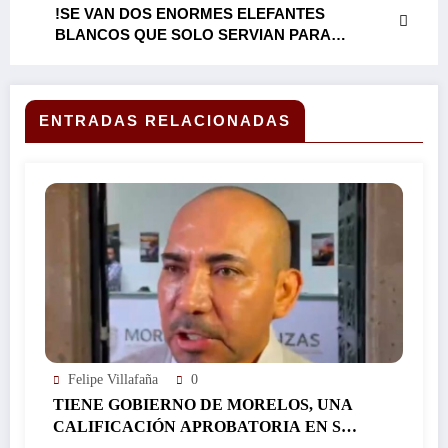
!SE VAN DOS ENORMES ELEFANTES
BLANCOS QUE SOLO SERVIAN PARA
SANGRAR AL ERARIO PÚBLICO!:
CONFIRMA MARGARITA GONZÁLEZ
SARAVIA, DESAPARICIÓN DEL INSTITUTO DE
LA MUJER Y EL IMIPE…
ENTRADAS RELACIONADAS
Felipe Villafaña
0
TIENE GOBIERNO DE MORELOS, UNA
CALIFICACIÓN APROBATORIA EN SUS