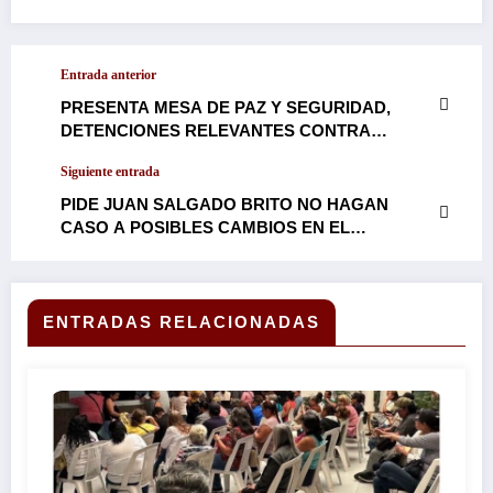
Entrada anterior
PRESENTA MESA DE PAZ Y SEGURIDAD,
DETENCIONES RELEVANTES CONTRA
GRUPOS DELICTIVOS EN DIFERENTES
Siguiente entrada
ZONAS DE MORELOS…
PIDE JUAN SALGADO BRITO NO HAGAN
CASO A POSIBLES CAMBIOS EN EL
GABINETE DE MARGARITA GONZÁLEZ
SARAVIA…
ENTRADAS RELACIONADAS