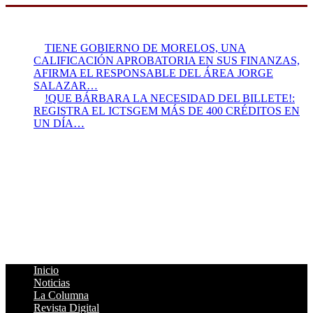
TIENE GOBIERNO DE MORELOS, UNA
CALIFICACIÓN APROBATORIA EN SUS FINANZAS,
AFIRMA EL RESPONSABLE DEL ÁREA JORGE
SALAZAR…
!QUE BÁRBARA LA NECESIDAD DEL BILLETE!:
REGISTRA EL ICTSGEM MÁS DE 400 CRÉDITOS EN
UN DÍA…
Presidente:
Felipe Villafaña Gómez
René Vega Giles:
Director
Página Web:
Julio García Vera
Colaboradores:
Immer Sergio Jiménez Alfonso, +Carlos
Félix, Javier Pineda Castillo
Asesor Jurídico:
Lic. Gabriel Flores Navarrete
Cédula Profesional:
2006302
Inicio
Noticias
La Columna
Revista Digital