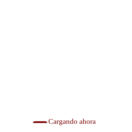
0
Felipe Villafaña
0
 LA
CONSOLIDA CUERNA
L
VACA FINANZAS
ISTRA
SANAS QUE
ÁS DE
IMPULSAN MÁS
Agosto 3, 2026
EN UN
INVERSIÓN Y
FORTALECEN EL
DESARROLLO DE LA
CIUDAD…
Cargando ahora