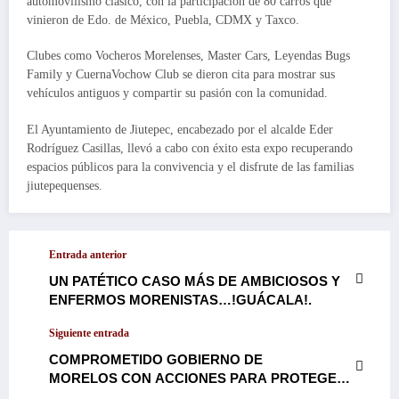
automovilismo clásico, con la participación de 80 carros que
vinieron de Edo. de México, Puebla, CDMX y Taxco.
Clubes como Vocheros Morelenses, Master Cars, Leyendas Bugs
Family y CuernaVochow Club se dieron cita para mostrar sus
vehículos antiguos y compartir su pasión con la comunidad.
El Ayuntamiento de Jiutepec, encabezado por el alcalde Eder
Rodríguez Casillas, llevó a cabo con éxito esta expo recuperando
espacios públicos para la convivencia y el disfrute de las familias
jiutepequenses.
Entrada anterior
UN PATÉTICO CASO MÁS DE AMBICIOSOS Y
ENFERMOS MORENISTAS…!GUÁCALA!.
Siguiente entrada
COMPROMETIDO GOBIERNO DE
MORELOS CON ACCIONES PARA PROTEGER
LA CALIDAD DEL AIRE Y SALUD DE LOS