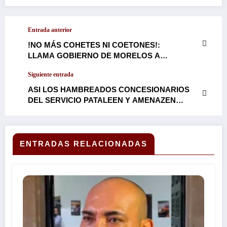
Entrada anterior
!NO MÁS COHETES NI COETONES!:
LLAMA GOBIERNO DE MORELOS A
REFLEXIONAR SOBRE LOS DAÑOS
Siguiente entrada
IRREVERSIBLES DE LA PIROTECNIA EN LA
FAUNA Y EL AMBIENTE…
ASI LOS HAMBREADOS CONCESIONARIOS
DEL SERVICIO PATALEEN Y AMENAZEN
HASTA CON ENCUERARSE EN EL ZÓCALO
DE CUERNAVACA, EN MORELOS NO HABRÁ
INCREMENTO AL PASAJE, LO ADVIERTE
FUERTE Y CLARITO, LA
ENTRADAS RELACIONADAS
GOBERNADORA MARGARITA GONZÁLEZ
SARAVIA…