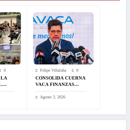
0
Felipe Villafaña
0
 LA
CONSOLIDA CUERNA
L
VACA FINANZAS
ISTRA
SANAS QUE
ÁS DE
IMPULSAN MÁS
Agosto 3, 2026
EN UN
INVERSIÓN Y
FORTALECEN EL
DESARROLLO DE LA
CIUDAD…