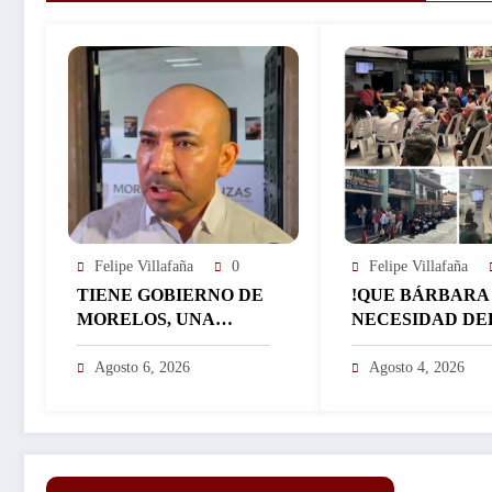
Felipe Villafaña
0
Felipe Villafaña
TIENE GOBIERNO DE
!QUE BÁRBARA
MORELOS, UNA
NECESIDAD DE
CALIFICACIÓN
BILLETE!: REG
APROBATORIA EN
EL ICTSGEM M
Agosto 6, 2026
Agosto 4, 2026
SUS FINANZAS,
400 CRÉDITOS 
AFIRMA EL
DÍA…
RESPONSABLE DEL
ÁREA JORGE
SALAZAR…