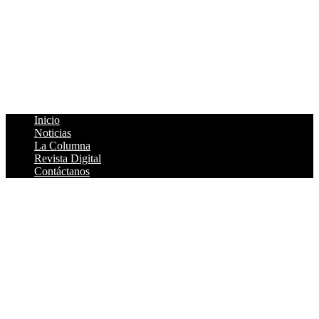
René Vega Giles:
Director
Página Web:
Julio García Vera
Colaboradores:
Immer Sergio Jiménez Alfonso, +Carlos
Félix, Javier Pineda Castillo
Asesor Jurídico:
Lic. Gabriel Flores Navarrete
Cédula Profesional:
2006302
Inicio
Noticias
La Columna
Revista Digital
Contáctanos