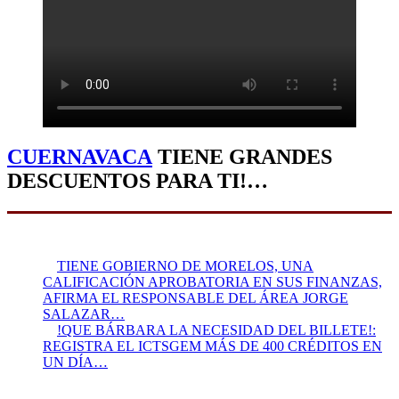
CUERNAVACA
TIENE GRANDES
DESCUENTOS PARA TI!…
TIENE GOBIERNO DE MORELOS, UNA
CALIFICACIÓN APROBATORIA EN SUS FINANZAS,
AFIRMA EL RESPONSABLE DEL ÁREA JORGE
SALAZAR…
!QUE BÁRBARA LA NECESIDAD DEL BILLETE!:
REGISTRA EL ICTSGEM MÁS DE 400 CRÉDITOS EN
UN DÍA…
Presidente:
Felipe Villafaña Gómez