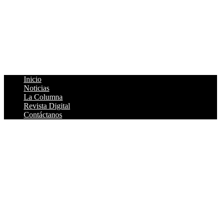
René Vega Giles:
Director
Página Web:
Julio García Vera
Colaboradores:
Immer Sergio Jiménez Alfonso, +Carlos
Félix, Javier Pineda Castillo
Asesor Jurídico:
Lic. Gabriel Flores Navarrete
Cédula Profesional:
2006302
Inicio
Noticias
La Columna
Revista Digital
Contáctanos