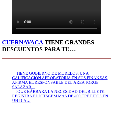
CUERNAVACA
TIENE GRANDES
DESCUENTOS PARA TI!…
TIENE GOBIERNO DE MORELOS, UNA
CALIFICACIÓN APROBATORIA EN SUS FINANZAS,
AFIRMA EL RESPONSABLE DEL ÁREA JORGE
SALAZAR…
!QUE BÁRBARA LA NECESIDAD DEL BILLETE!:
REGISTRA EL ICTSGEM MÁS DE 400 CRÉDITOS EN
UN DÍA…
Presidente:
Felipe Villafaña Gómez