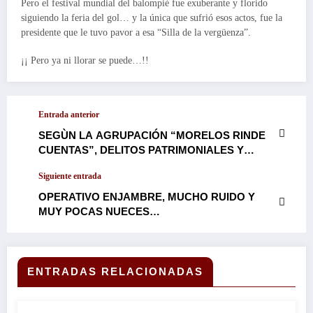
Pero el festival mundial del balompié fue exuberante y florido
siguiendo la feria del gol… y la única que sufrió esos actos, fue la
presidente que le tuvo pavor a esa “Silla de la vergüenza”.
¡¡ Pero ya ni llorar se puede…!!
Entrada anterior
SEGÙN LA AGRUPACIÓN “MORELOS RINDE
CUENTAS”, DELITOS PATRIMONIALES Y
HOMICIDIO DOLOSOS LOS QUE MAS SE
Siguiente entrada
COMETEN EN LA TIERRA DE ZAPATA…
OPERATIVO ENJAMBRE, MUCHO RUIDO Y
MUY POCAS NUECES…
ENTRADAS RELACIONADAS