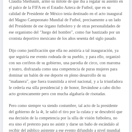
Claudia Sheibaum, armó su mitote de que iba a regalar su asiento en
el palco de la FIFA en el Estadio Azteca de Futbol, que en su
calidad de Presidente de México tenía destinado en el acto inaugural
del Magno Campeonato Mundial de Futbol, precisamente a un lado
del Presidente de ese órgano futbolero y de otras personalidades de
ese organismo del “Juego del hombre”, como fue bautizado por un
cronista deportivo mexicano de los años sesenta del siglo pasado.
Dijo como justificación que ella no asistiría a tal inauguración, ya
que seguiría ese evento rodeada de su pueblo, y para ello, organizó
con sus corifeos de su gobierno, una parodia de circo, con maroma
y teatro, disfrazada como una competencia de puras mujeres para
dominar un balón de ese deporte en pleno desarrollo de su
“mañanera”, que fuera trasmitida a nivel nacional, y a la triunfadora
le cedería esa silla presidencial y de honor, llevándose a cabo dicho
acto grotescamente pero con mucha algabaría de risotadas.
Pero como siempre va siendo costumbre, tal acto de la presidente
del gobierno de la 4t, le salió el tiro por la culata y se descubrió que
esa decisión de la competencia por la silla de visión futbolera, no
era sino el pretexto para no asistir y darse un baño de escándalo al
recibir del público asistente a ese evento difundido a nivel mundial