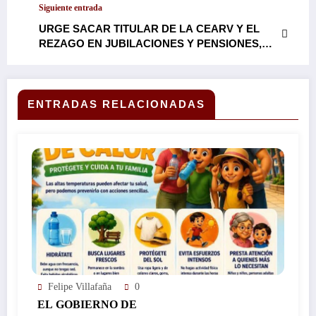
Siguiente entrada
DUERMAN…
URGE SACAR TITULAR DE LA CEARV Y EL
REZAGO EN JUBILACIONES Y PENSIONES,
DICE EL DIPUTADO DANIEL MARTÍNEZ
TERRAZAS…
ENTRADAS RELACIONADAS
Felipe Villafaña
0
EL GOBIERNO DE