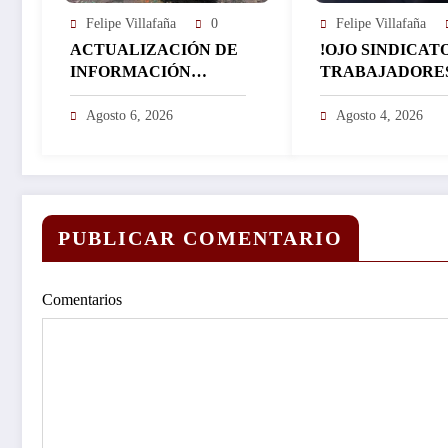
Felipe Villafaña
0
Felipe Villafaña
ACTUALIZACIÓN DE
!OJO SINDICAT
INFORMACIÓN
TRABAJADORE
SOBRE LA
PORQUE
EXPLOSIÓN DE UNA
APROVECHAND
Agosto 6, 2026
Agosto 4, 2026
PIPA DE GAS LP EN
VAJE LES APR
COLONIA LAS
TAMBIÉN. EL T
GRANJAS EN LA
RECHAZADO IN
CAPITAL
UTO DE PENSIO
MORELENSE…
HABRÍA PERIO
PUBLICAR COMENTARIO
EXTRAORDINA
EN
EL CONGRESO
Comentarios
RELOS A MEDI
DE AGOSTO…