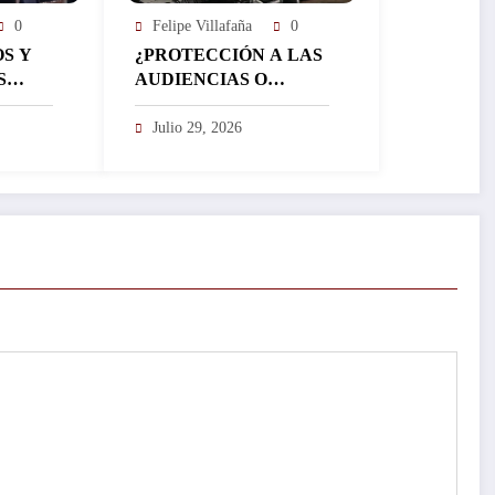
0
Felipe Villafaña
0
OS Y
¿PROTECCIÓN A LAS
S
AUDIENCIAS O
RIESGO DE
O EL
CENSURA?…
Julio 29, 2026
UEBAN
AN
STIT
NES!:
DO
RIO
 DEMO
ADOS