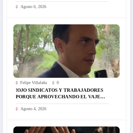
DE GAS LP EN COLONIA LAS
Agosto 6, 2026
GRANJAS EN LA CAPITAL
MORELENSE…
Felipe Villafaña
0
!OJO SINDICATOS Y TRABAJADORES
PORQUE APROVECHANDO EL VAJE
LES APRUEBAN TAMBIÉN. EL TAN
Agosto 4, 2026
RECHAZADO INSTITUTO DE
PENSIONES!: HABRÍA PERIODO
EXTRAORDINARIO EN
EL CONGRESO DEMORELOS A