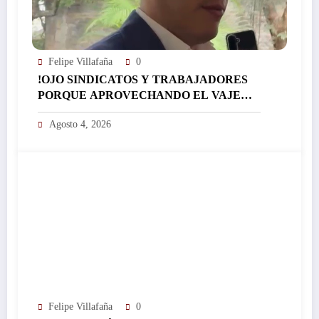
Felipe Villafaña
0
!OJO SINDICATOS Y TRABAJADORES
PORQUE APROVECHANDO EL VAJE
LES APRUEBAN TAMBIÉN. EL TAN
Agosto 4, 2026
RECHAZADO INSTITUTO DE
PENSIONES!: HABRÍA PERIODO
EXTRAORDINARIO EN
EL CONGRESO DEMORELOS A
MEDIADOS DE AGOSTO…
Felipe Villafaña
0