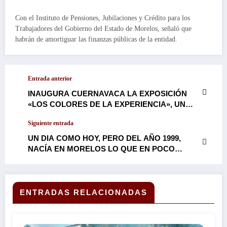
Con el Instituto de Pensiones, Jubilaciones y Crédito para los
Trabajadores del Gobierno del Estado de Morelos, señaló que
habrán de amortiguar las finanzas públicas de la entidad.
Entrada anterior
INAUGURA CUERNAVACA LA EXPOSICIÓN
«LOS COLORES DE LA EXPERIENCIA», UN
HOMENAJE AL TALENTO, LA CREATIVIDAD E
Siguiente entrada
HISTORIAS DE VIDA DE PERSONAS ADULTAS
MAYORES…
UN DIA COMO HOY, PERO DEL AÑO 1999,
NACÍA EN MORELOS LO QUE EN POCO
TIEMPO SE CONVERTIRÍA EN LA REVISTA
POLITICA MÁS LEÍDA, LA MÁS COPIADA
PERO JAMÁS IGUALADA, VIDA POLÍTICA.
ENTRADAS RELACIONADAS